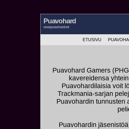
Puavohard
www.puavohard.net
ETUSIVU
PUAVOH
Puavohard Gamers (PHG) 
kavereidensa yhteine
Puavohardilaisia voit
Trackmania-sarjan pelejä
Puavohardin tunnusten 
peli
Puavohardin jäsenist