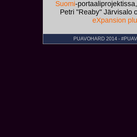
Suomi
-portaaliprojektissa
Petri "Reaby" Järvisalo
eXpansion plu
PUAVOHARD 2014 - #PU