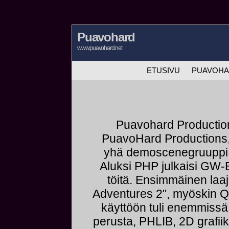
Puavohard
www.puavohard.net
ETUSIVU
PUAVOH
Puavohard Productio
PuavoHard Productions, 
yhä demoscenegruuppi j
Aluksi PHP julkaisi GW-Ba
töitä. Ensimmäinen laa
Adventures 2", myöskin QB
käyttöön tuli enemmissä
perusta, PHLIB, 2D grafiik