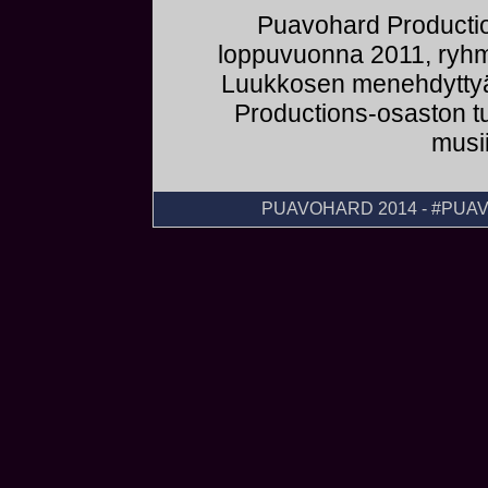
Puavohard Productio
loppuvuonna 2011, ryh
Luukkosen menehdyttyä
Productions-osaston tu
musii
PUAVOHARD 2014 - #PU