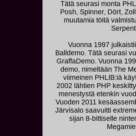
Tätä seurasi monta PHLI
Posh, Spinner, Dört, Zoll
muutamia töitä valmistu
Serpent
Vuonna 1997 julkaist
Balldemo. Tätä seurasi v
GraffaDemo. Vuonna 1999 
demo, nimeltään The Me
viimeinen PHLIB:iä käy
2002 lähtien PHP keskitty
menestystä etenkin vuo
Vuoden 2011 kesäassembly
Järvisalo saavuitti extr
sijan 8-bittiselle nin
Megamies